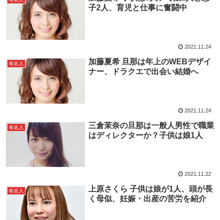
子2人、育児と仕事に奮闘中
2021.11.24
加藤夏希 旦那は年上のWEBデザイ
有名人
ナー、ドラクエで出会い結婚へ
2021.11.24
三倉茉奈の旦那は一般人男性で職業
有名人
はディレクターか？子供は娘1人
2021.11.22
上原さくら 子供は娘が1人、頭が長
有名人
く母似、妊娠・出産の苦労を紹介