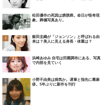
松田優作の死因は膀胱癌。命日が怪奇現
象。葬儀写真あり。
飯田圭織が「ジョンソン」と呼ばれる由
来は？美人に見える身長・体重は？
浜崎あゆみ 自宅は田園調布にある、写真
で内部を見ていく
小野不由美は病気か。遅筆と指先に蕁麻
疹。5年ぶりに新作を刊行