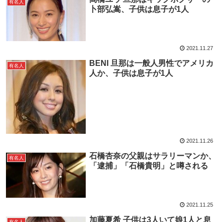
有名人
卜部弘嵩、子供は息子が1人
2021.11.27
BENI 旦那は一般人男性でアメリカ
有名人
人か、子供は息子が1人
2021.11.26
石橋杏奈の父親はサラリーマンか、
有名人
「逮捕」「石橋貴明」と噂される
2021.11.25
加藤夏希 子供は3人いて娘1人と息
有名人