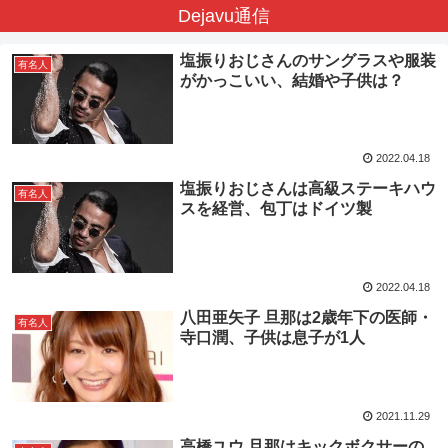
Dejavu通信
塩振りおじさんのサングラスや服装
有名人
がかっこいい、結婚や子供は？
2022.04.18
塩振りおじさんは高級ステーキハウ
有名人
スを経営、包丁はドイツ製
2022.04.18
八田亜矢子 旦那は2歳年下の医師・
有名人
寺口潤、子供は息子が1人
2021.11.29
高橋ユウ 旦那はキックボクサーの