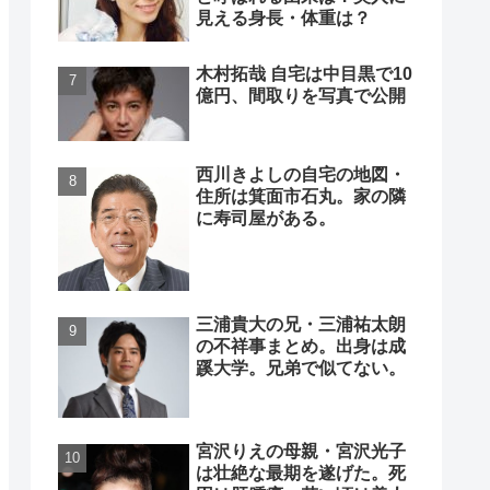
見える身長・体重は？
木村拓哉 自宅は中目黒で10
億円、間取りを写真で公開
西川きよしの自宅の地図・
住所は箕面市石丸。家の隣
に寿司屋がある。
三浦貴大の兄・三浦祐太朗
の不祥事まとめ。出身は成
蹊大学。兄弟で似てない。
宮沢りえの母親・宮沢光子
は壮絶な最期を遂げた。死