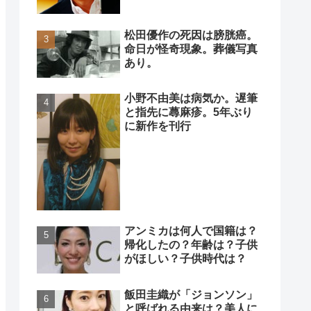
松田優作の死因は膀胱癌。
命日が怪奇現象。葬儀写真
あり。
小野不由美は病気か。遅筆
と指先に蕁麻疹。5年ぶり
に新作を刊行
アンミカは何人で国籍は？
帰化したの？年齢は？子供
がほしい？子供時代は？
飯田圭織が「ジョンソン」
と呼ばれる由来は？美人に