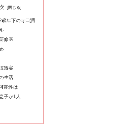
次
2歳年下の寺口潤
ル
研修医
め
披露宴
の生活
可能性は
息子が1人