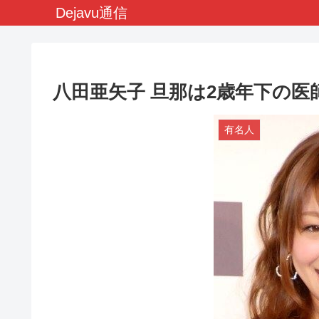
Dejavu通信
八田亜矢子 旦那は2歳年下の医
有名人