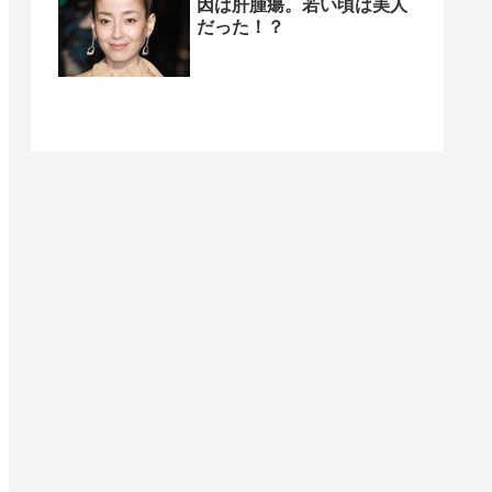
因は肝腫瘍。若い頃は美人
だった！？