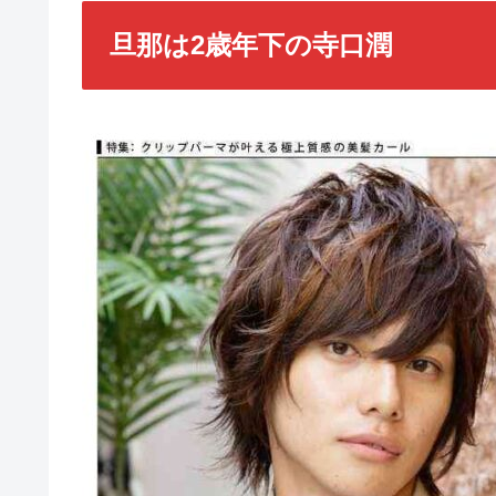
旦那は2歳年下の寺口潤