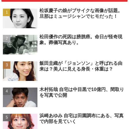
松坂慶子の娘がブサイクな画像が話題。
旦那はミュージシャンでヒモだった！
松田優作の死因は膀胱癌。命日が怪奇現
象。葬儀写真あり。
飯田圭織が「ジョンソン」と呼ばれる由
来は？美人に見える身長・体重は？
木村拓哉 自宅は中目黒で10億円、間取り
を写真で公開
浜崎あゆみ 自宅は田園調布にある、写真
で内部を見ていく