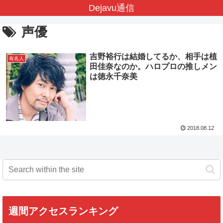
Dejavu通信
声優
吉野裕行は結婚してるか、相手は植
有名人
田佳奈なのか。ハロプロの推しメン
は徳永千奈美
2018.08.12
週間アクセスランキング