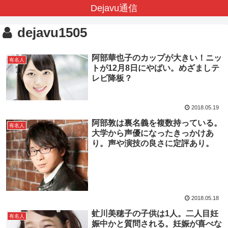
Dejavu通信
dejavu1505
阿部華也子のカップが大きい！ニッ
有名人
トが12月8日にやばい。めざましテ
レビ降板？
2018.05.19
阿部敦は裏名義を複数持っている。
有名人
大学から声優になったきっかけあ
り。声や演技の良さに定評あり。
2018.05.18
虻川美穂子の子供は1人。二人目妊
有名人
娠中かと質問される。妊娠が喜べな