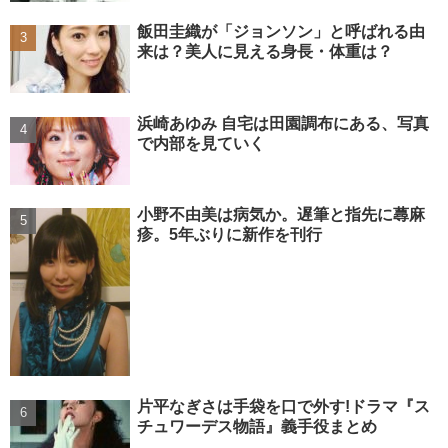
飯田圭織が「ジョンソン」と呼ばれる由
来は？美人に見える身長・体重は？
浜崎あゆみ 自宅は田園調布にある、写真
で内部を見ていく
小野不由美は病気か。遅筆と指先に蕁麻
疹。5年ぶりに新作を刊行
片平なぎさは手袋を口で外す!ドラマ『ス
チュワーデス物語』義手役まとめ