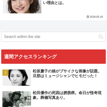
い理由とは。
2018.05.18
週間アクセスランキング
松坂慶子の娘がブサイクな画像が話題。
旦那はミュージシャンでヒモだった！
松田優作の死因は膀胱癌。命日が怪奇現
象。葬儀写真あり。