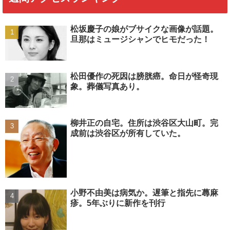
松坂慶子の娘がブサイクな画像が話題。
旦那はミュージシャンでヒモだった！
松田優作の死因は膀胱癌。命日が怪奇現
象。葬儀写真あり。
柳井正の自宅。住所は渋谷区大山町。完
成前は渋谷区が所有していた。
小野不由美は病気か。遅筆と指先に蕁麻
疹。5年ぶりに新作を刊行