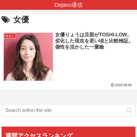
Dejavu通信
女優
女優りょうは旦那がTOSHI-LOW。
有名人
劣化した現在を若い頃と比較検証。
個性を活かした一重瞼
2018.08.06
週間アクセスランキング