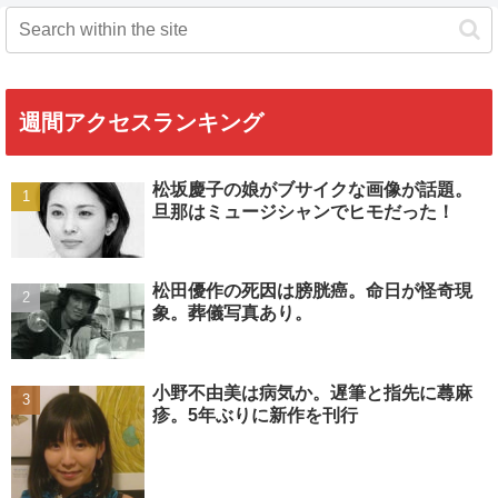
週間アクセスランキング
松坂慶子の娘がブサイクな画像が話題。
旦那はミュージシャンでヒモだった！
松田優作の死因は膀胱癌。命日が怪奇現
象。葬儀写真あり。
小野不由美は病気か。遅筆と指先に蕁麻
疹。5年ぶりに新作を刊行