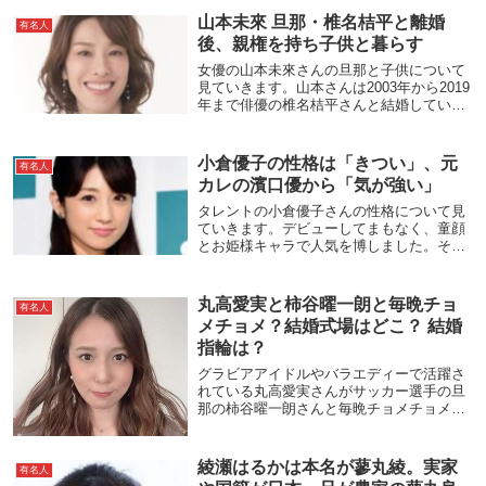
山本未來 旦那・椎名桔平と離婚
有名人
後、親権を持ち子供と暮らす
女優の山本未來さんの旦那と子供について
見ていきます。山本さんは2003年から2019
年まで俳優の椎名桔平さんと結婚していま
した。離婚した理由は、お互いに仕事が多
忙ですれ違いと言われます。しかしその裏
で、山本さんは俳優の福士蒼汰さんと、椎
小倉優子の性格は「きつい」、元
有名人
名さ...
カレの濱口優から「気が強い」
タレントの小倉優子さんの性格について見
ていきます。デビューしてまもなく、童顔
とお姫様キャラで人気を博しました。その
後、結婚と離婚、出産を経てママタレント
として活躍します。しかし、そのイメージ
とは裏腹に、「きつい」「気が強い」など
丸高愛実と柿谷曜一朗と毎晩チョ
有名人
と言われます...
メチョメ？結婚式場はどこ？ 結婚
指輪は？
グラビアアイドルやバラエディーで活躍さ
れている丸高愛実さんがサッカー選手の旦
那の柿谷曜一朗さんと毎晩チョメチョメし
ているという噂なのです。第1子妊娠中とい
うことで話題を呼んでいます。馴れ初めか
ら結婚についても見ていきたいと思いま
綾瀬はるかは本名が蓼丸綾。実家
有名人
す。