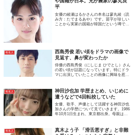
や国籍が日本。兄が農家の蓼丸良
平
女優の綾瀬はるかさんの本名は蓼丸綾（読
み方：たでまるあや）です。苗字が珍しい
ことから実家の国籍が韓国だという噂です
が、日本なのです。家族構成は、両親と1つ
上の兄とペット（犬、猫、クリオネ）がい
ます。詳しく見ていきましょう。綾瀬はる
かの本名は...
西島秀俊 若い頃をドラマの画像で
有名人
見返す、鼻が変わったか
俳優の西島秀俊（にしじま ひでとし）さん
の若い頃が話題になっています。特にドラ
マに出演していたことの画像に興味を惹く
人も。ブレイクしたきっかけは何だったの
か。それと若い頃と現在を比べて「顔が変
わった」「鼻を整形した」など言われるこ
神田沙也加 学歴まとめ、いじめに
有名人
とがありま...
遭うなどで4回転校していた
女優、歌手、声優として活躍する神田沙也
加さんの学歴について見ていきます。1986
年10月1日生まれ、東京都出身。母親は歌
手の松田聖子さん、父親は俳優の神田正輝
さん。幼少の頃にどの家庭も親はテレビに
出ていると思っていました。周囲から有名
真木よう子 「滑舌悪すぎ」と非難
有名人
人の二...