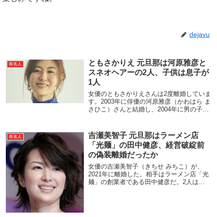
dejavu
ともさかりえ 元旦那は河原雅彦と
有名人
スネオヘアーの2人、子供は息子が
1人
女優のともさかりえさんは2度離婚していま
す。2003年に俳優の河原雅彦（かわはら ま
さひこ）さんと結婚し、2004年に男の子を
出産、2008年に離婚を発表。2011年にミュ
ージシャンのスネオヘアーさんと再婚し、
2016年末に離婚。それでは詳...
吉瀬美智子 元旦那はラーメン店
有名人
「光麺」の田中健彦、経営破綻前
の偽装離婚だったか
女優の吉瀬美智子（きちせ みちこ）が、
2021年に離婚した。相手はラーメン店「光
麺」の創業者である田中健彦だ。2人は
2005年頃、芸能関係のパーティーで出会
い、5年の交際を経て、2010年のクリスマ
スに入籍した。子供は娘2人いる。しかし
20...