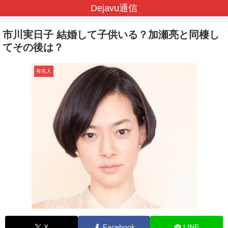
Dejavu通信
市川実日子 結婚して子供いる？加瀬亮と同棲し
てその後は？
有名人
X
Facebook
LINE