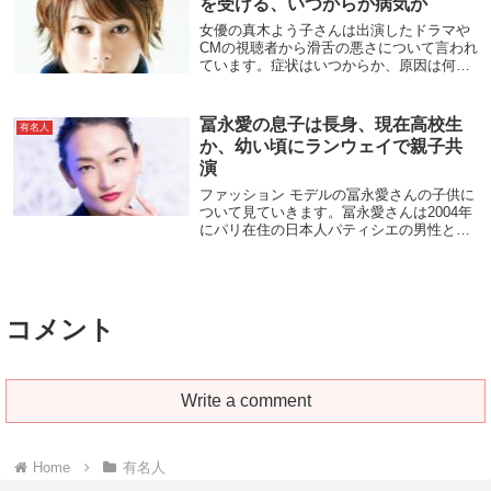
を受ける、いつからか病気か
女優の真木よう子さんは出演したドラマや
CMの視聴者から滑舌の悪さについて言われ
ています。症状はいつからか、原因は何
か、について見ていきます。ネット上での
意見2021年7月放送開始のテレビドラマ
『ボイスⅡ 110緊急指令室』に真木さんが出
冨永愛の息子は長身、現在高校生
有名人
演し...
か、幼い頃にランウェイで親子共
演
ファッション モデルの冨永愛さんの子供に
ついて見ていきます。冨永愛さんは2004年
にパリ在住の日本人パティシエの男性と結
婚し、その翌年の2005年3月に第1子となる
息子さんを出産しました。しかし、2009年
4月に離婚を発表。現在はシングルマ...
コメント
Write a comment
Home
有名人