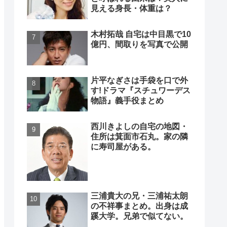
見える身長・体重は？
木村拓哉 自宅は中目黒で10
億円、間取りを写真で公開
片平なぎさは手袋を口で外
す!ドラマ『スチュワーデス
物語』義手役まとめ
西川きよしの自宅の地図・
住所は箕面市石丸。家の隣
に寿司屋がある。
三浦貴大の兄・三浦祐太朗
の不祥事まとめ。出身は成
蹊大学。兄弟で似てない。