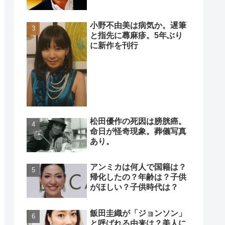
小野不由美は病気か。遅筆
と指先に蕁麻疹。5年ぶり
に新作を刊行
松田優作の死因は膀胱癌。
命日が怪奇現象。葬儀写真
あり。
アンミカは何人で国籍は？
帰化したの？年齢は？子供
がほしい？子供時代は？
飯田圭織が「ジョンソン」
と呼ばれる由来は？美人に