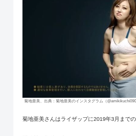
菊地亜美、出典：菊地亜美のインスタグラム（@amikikuchi090
菊地亜美さんはライザップに2019年3月まで