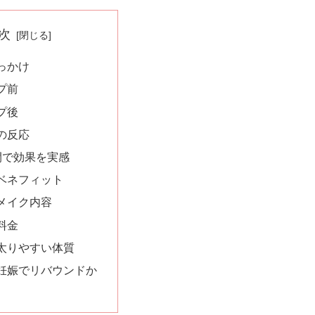
次
っかけ
プ前
プ後
の反応
間で効果を実感
ベネフィット
メイク内容
料金
太りやすい体質
妊娠でリバウンドか