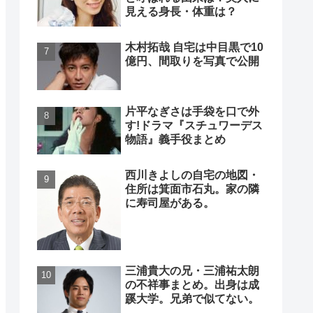
見える身長・体重は？
木村拓哉 自宅は中目黒で10
億円、間取りを写真で公開
片平なぎさは手袋を口で外
す!ドラマ『スチュワーデス
物語』義手役まとめ
西川きよしの自宅の地図・
住所は箕面市石丸。家の隣
に寿司屋がある。
三浦貴大の兄・三浦祐太朗
の不祥事まとめ。出身は成
蹊大学。兄弟で似てない。