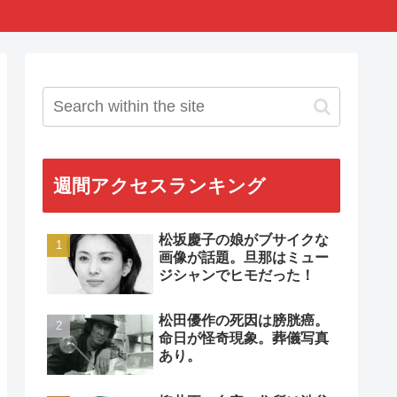
週間アクセスランキング
松坂慶子の娘がブサイクな
画像が話題。旦那はミュー
ジシャンでヒモだった！
松田優作の死因は膀胱癌。
命日が怪奇現象。葬儀写真
あり。