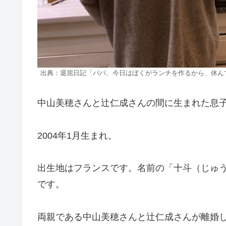
出典：退屈日記「パパ、今日はぼくがランチを作るから、休んでて」 | D
中山美穂さんと辻仁成さんの間に生まれた息
2004年1月生まれ。
出生地はフランスです。名前の「十斗（じゅ
です。
両親である中山美穂さんと辻仁成さんが離婚し