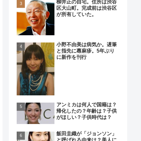
柳井正の自宅。住所は渋谷
区大山町。完成前は渋谷区
が所有していた。
小野不由美は病気か。遅筆
と指先に蕁麻疹。5年ぶり
に新作を刊行
アンミカは何人で国籍は？
帰化したの？年齢は？子供
がほしい？子供時代は？
飯田圭織が「ジョンソン」
と呼ばれる由来は？美人に