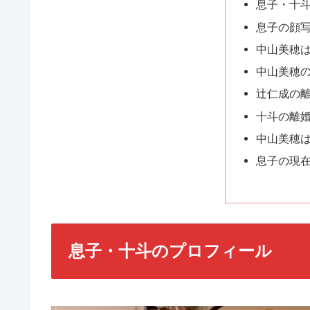
息子・十
息子の顔
中山美穂
中山美穂
辻仁成の
十斗の離
中山美穂
息子の現
息子・十斗のプロフィール