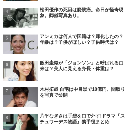
松田優作の死因は膀胱癌。命日が怪奇現
象。葬儀写真あり。
アンミカは何人で国籍は？帰化したの？
年齢は？子供がほしい？子供時代は？
飯田圭織が「ジョンソン」と呼ばれる由
来は？美人に見える身長・体重は？
木村拓哉 自宅は中目黒で10億円、間取り
を写真で公開
片平なぎさは手袋を口で外す!ドラマ『ス
チュワーデス物語』義手役まとめ