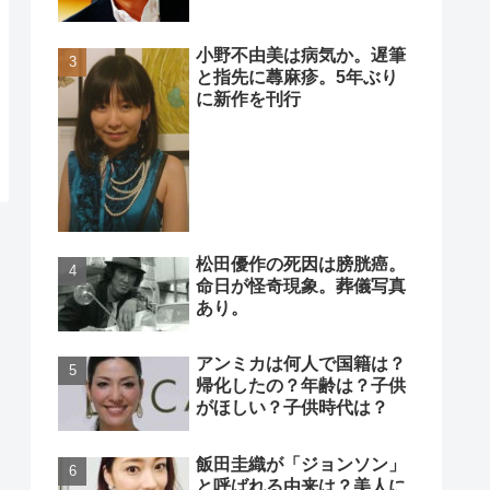
小野不由美は病気か。遅筆
と指先に蕁麻疹。5年ぶり
に新作を刊行
松田優作の死因は膀胱癌。
命日が怪奇現象。葬儀写真
あり。
アンミカは何人で国籍は？
帰化したの？年齢は？子供
がほしい？子供時代は？
飯田圭織が「ジョンソン」
と呼ばれる由来は？美人に