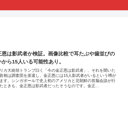
正恩は影武者か検証。画像比較で耳たぶや歯並びの
いから15人いる可能性あり。
リカ大統領トランプ曰く「今の金正恩は影武者」、それを聞いた
首相は調査団を派遣し、金正恩には15人影武者がいるという噂が
ます。シンガポールで史上初のアメリカと北朝鮮の首脳会談が行
たときも、金正恩は影武者だったそうなのです。金正...