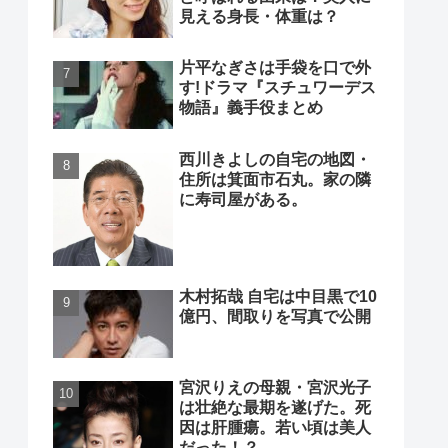
見える身長・体重は？
片平なぎさは手袋を口で外
す!ドラマ『スチュワーデス
物語』義手役まとめ
西川きよしの自宅の地図・
住所は箕面市石丸。家の隣
に寿司屋がある。
木村拓哉 自宅は中目黒で10
億円、間取りを写真で公開
宮沢りえの母親・宮沢光子
は壮絶な最期を遂げた。死
因は肝腫瘍。若い頃は美人
だった！？