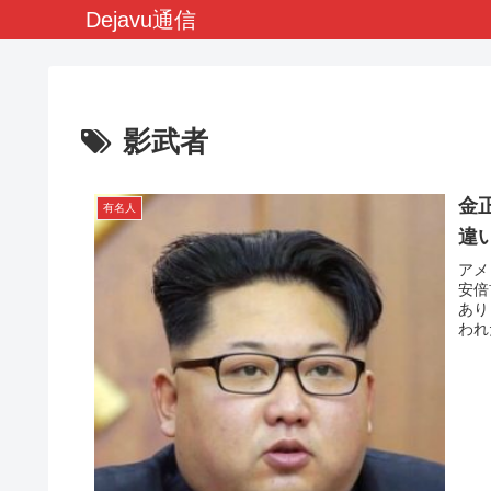
Dejavu通信
影武者
金
有名人
違
アメ
安倍
あり
われ