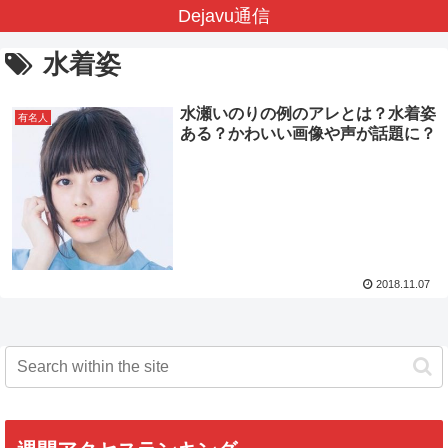
Dejavu通信
水着姿
水瀬いのりの例のアレとは？水着姿
有名人
ある？かわいい画像や声が話題に？
2018.11.07