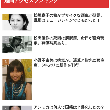
週間アクセスランキング
松坂慶子の娘がブサイクな画像が話題。
旦那はミュージシャンでヒモだった！
松田優作の死因は膀胱癌。命日が怪奇現
象。葬儀写真あり。
小野不由美は病気か。遅筆と指先に蕁麻
疹。5年ぶりに新作を刊行
アンミカは何人で国籍は？帰化したの？