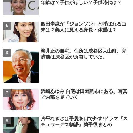
年齢は？子供がほしい？子供時代は？
飯田圭織が「ジョンソン」と呼ばれる由
来は？美人に見える身長・体重は？
柳井正の自宅。住所は渋谷区大山町。完
成前は渋谷区が所有していた。
浜崎あゆみ 自宅は田園調布にある、写真
で内部を見ていく
片平なぎさは手袋を口で外す!ドラマ『ス
チュワーデス物語』義手役まとめ