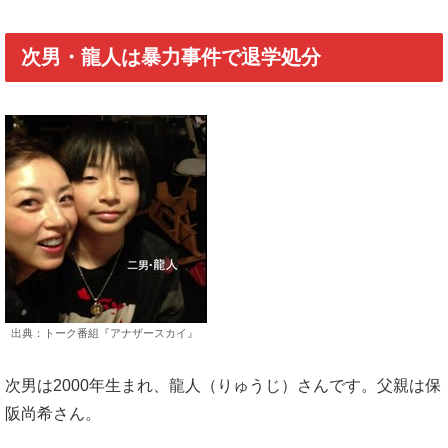
次男・龍人は暴力事件で退学処分
出典：トーク番組『アナザースカイ』
次男は2000年生まれ、龍人（りゅうじ）さんです。父親は保
阪尚希さん。