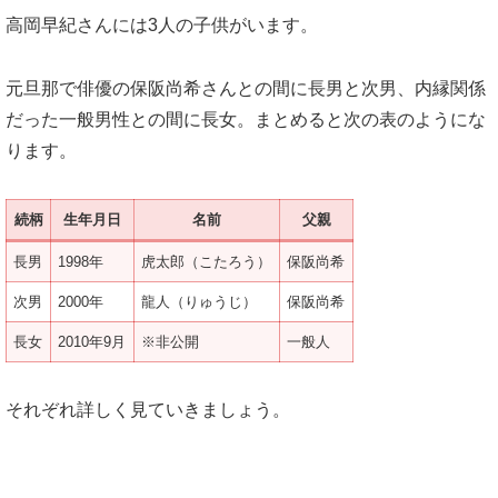
高岡早紀さんには3人の子供がいます。
元旦那で俳優の保阪尚希さんとの間に長男と次男、内縁関係
だった一般男性との間に長女。まとめると次の表のようにな
ります。
続柄
生年月日
名前
父親
長男
1998年
虎太郎（こたろう）
保阪尚希
次男
2000年
龍人（りゅうじ）
保阪尚希
長女
2010年9月
※非公開
一般人
それぞれ詳しく見ていきましょう。