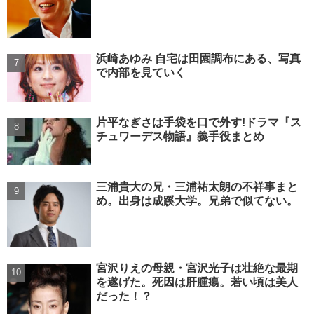
浜崎あゆみ 自宅は田園調布にある、写真
で内部を見ていく
片平なぎさは手袋を口で外す!ドラマ『ス
チュワーデス物語』義手役まとめ
三浦貴大の兄・三浦祐太朗の不祥事まと
め。出身は成蹊大学。兄弟で似てない。
宮沢りえの母親・宮沢光子は壮絶な最期
を遂げた。死因は肝腫瘍。若い頃は美人
だった！？