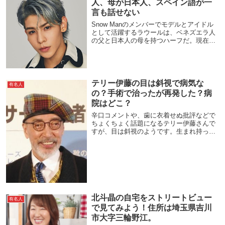
人、母が日本人、スペイン語が一
言も話せない
Snow Manのメンバーでモデルとアイドル
として活躍するラウールは、ベネズエラ人
の父と日本人の母を持つハーフだ。現在、
国籍を2つ持つ。しかし、ベネズエラの公用
語であるスペイン語は一言も話せないのだ
そうだ。家族での日常会話は日本語を使っ
てい...
テリー伊藤の目は斜視で病気な
有名人
の？手術で治ったが再発した？病
院はどこ？
辛口コメントや、歯に衣着せぬ批評などで
ちょくちょく話題になるテリー伊藤さんで
すが、目は斜視のようです。生まれ持った
ものなのでしょうか？それとも後天的な原
因があるのでしょうか？過去に手術で治し
たそうなのです。詳しく調べてみました。
テリー伊藤が...
北斗晶の自宅をストリートビュー
有名人
で見てみよう！住所は埼玉県吉川
市大字三輪野江。