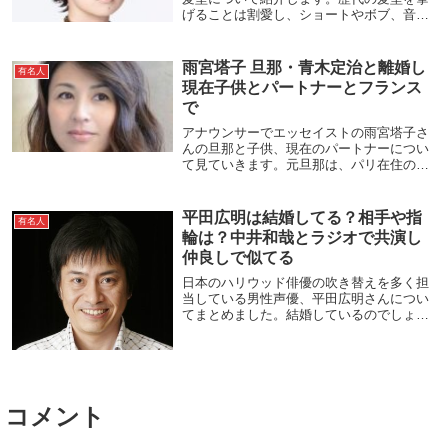
げることは割愛し、ショートやボブ、音楽
番組の出演時、テレビCM、PVなどの世の
中が興味や関心の高い髪型についてピック
アップしました。椎名林檎風の髪型になる
雨宮塔子 旦那・青木定治と離婚し
有名人
方法も見て...
現在子供とパートナーとフランス
で
アナウンサーでエッセイストの雨宮塔子さ
んの旦那と子供、現在のパートナーについ
て見ていきます。元旦那は、パリ在住のパ
ティシエ（菓子職人）の青木定治さんで
す。2002年に結婚し、2人の子供に恵まれ
ましたが、2015年に離婚してしまいまし
平田広明は結婚してる？相手や指
有名人
た。離婚...
輪は？中井和哉とラジオで共演し
仲良しで似てる
日本のハリウッド俳優の吹き替えを多く担
当している男性声優、平田広明さんについ
てまとめました。結婚しているのでしょう
か。結婚相手や結婚指輪について見ていき
ます。また、中井和哉さんのことが大好き
だということでその関係性についても詳し
くまとめてあ...
コメント