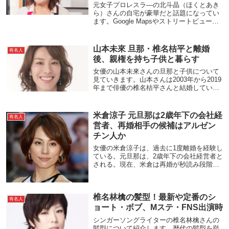
元女子プロレスラ―の北斗晶（ほくとあき
ら）さんの自宅が豪華だと話題になってい
ます。Google Mapsやストリートビューで
見ていきます。庭が広く、内装はインテリ
アにこだわっています。ご自身のブログで
写真が公開されているので、一挙にまとめ
山本未來 旦那・椎名桔平と離婚
有名人
て...
後、親権を持ち子供と暮らす
女優の山本未來さんの旦那と子供について
見ていきます。山本さんは2003年から2019
年まで俳優の椎名桔平さんと結婚していま
した。離婚した理由は、お互いに仕事が多
忙ですれ違いと言われます。しかしその裏
で、山本さんは俳優の福士蒼汰さんと、椎
米倉涼子 元旦那は2歳年下の会社経
有名人
名さ...
営者、再婚相手の候補はアルゼン
チン人か
女優の米倉涼子は、過去に1度離婚を経験し
ている。元旦那は、2歳年下の会社経営者と
される。現在、米倉は再婚が秒読み段階と
言われている。相手はアルゼンチン人のダ
ンサーであるゴンサロ・クエッショだ。2人
の共通点はアルゼンチンタンゴ。元旦那は2
椎名林檎の髪型！最新や定番のシ
歳年...
有名人
ョート・ボブ、Mステ・FNS出演時
シンガーソングライターの椎名林檎さんの
髪型について紹介します。歴代の髪型を挙