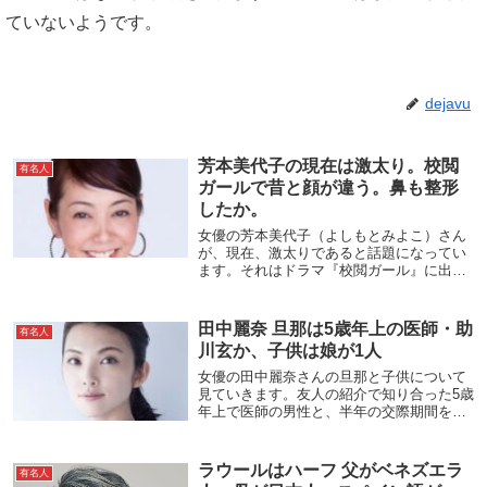
ていないようです。
dejavu
芳本美代子の現在は激太り。校閲
有名人
ガールで昔と顔が違う。鼻も整形
したか。
女優の芳本美代子（よしもとみよこ）さん
が、現在、激太りであると話題になってい
ます。それはドラマ『校閲ガール』に出演
した際に明らかとなりました。激ヤセして
いたこともあります。離婚と再婚と時期が
重なるので精神的な影響があるものと考え
田中麗奈 旦那は5歳年上の医師・助
有名人
られます。ま...
川玄か、子供は娘が1人
女優の田中麗奈さんの旦那と子供について
見ていきます。友人の紹介で知り合った5歳
年上で医師の男性と、半年の交際期間を経
て、2016年2月に結婚しました。結婚式を
ハワイで挙げ、ウェディングパーティーを
東京・銀座で行いました。2019年12月に
ラウールはハーフ 父がベネズエラ
有名人
第...