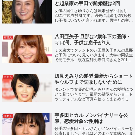
と起業家の甲田で離婚歴は2回
女優の国生さゆりさんは離婚歴が2回あり
2021年現在独身です。過去に流産を2度経験
し子供はいないと言われます。男性との交際
が公になり恋多き女性です。まとめると次の
とおりになります。1991年頃～1995年頃、
シンガーソングライター・長渕剛さ...
八田亜矢子 旦那は2歳年下の医師・
有名人
寺口潤、子供は息子が1人
ミス東大でタレントの八田亜矢子さんの旦那
と子供について見ていきます。大学の同級生
で元モデル、現在医師の寺口潤さんと2013
年12月に結婚しました。当時、旦那は大学1
年生で収入がなく、「ヒモ婚」や「大黒柱
婚」などと言われました。2019年春に...
辺見えみりの髪型 最新からショート
有名人
やウルフまで失敗しないために
タレントで女優の辺見えみりさんの髪型につ
いて見ていきます。最新の髪型からショート
やミディアムなど写真を使ってまとめまし
た。辺見さんは髪型にこだわりがあり、ブロ
グやインスタグラムに髪型の話題を度々取り
上げています。辺見さんの顔の形は面長寄り
宇多田ヒカル ノンバイナリーを公
有名人
な...
表、恋愛対象の性別は
歌手の宇多田ヒカルさんがノンバイナリーを
公表しました。それはどのような意味か。ま