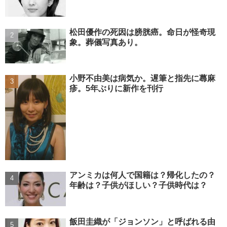
松田優作の死因は膀胱癌。命日が怪奇現
象。葬儀写真あり。
小野不由美は病気か。遅筆と指先に蕁麻
疹。5年ぶりに新作を刊行
アンミカは何人で国籍は？帰化したの？
年齢は？子供がほしい？子供時代は？
飯田圭織が「ジョンソン」と呼ばれる由