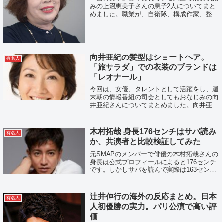
みの上沼恵美子さんの息子2人についてまと
めました。職業が、自衛隊、構成作家、整骨
院、医者など様々な噂が出ています。そし
て、逮捕の噂、結婚や離婚、嫁姑問題につい
ても見ていきます。
向井亜紀の髪型はショートヘア。
有名人
「旅サラダ」での衣装のブランドは
「レオナール」
今回は、女優、タレントとして活躍をし、週
末朝の情報番組の司会としてもおなじみの向
井亜紀さんについてまとめました。向井亜紀
さんの髪型が話題？向井亜紀さんの旅サラダ
でのファッションが人気？また向井亜紀さん
の若い頃についてもまとめています。
木村拓哉 身長176センチはサバ読み
有名人
か、共演者と比較検証してみた
元SMAPのメンバーで俳優の木村拓哉さんの
身長は公式プロフィールによると176センチ
です。しかしサバを読んで実際は163センチ
という意見もあります。どうやら若い頃から
176センチを公表していたところ、身長が伸
びてそれに追いついたように考えら...
辻井伸行の海外の反応まとめ。日本
有名人
人初優勝の実力。パリ公演で高い評
価