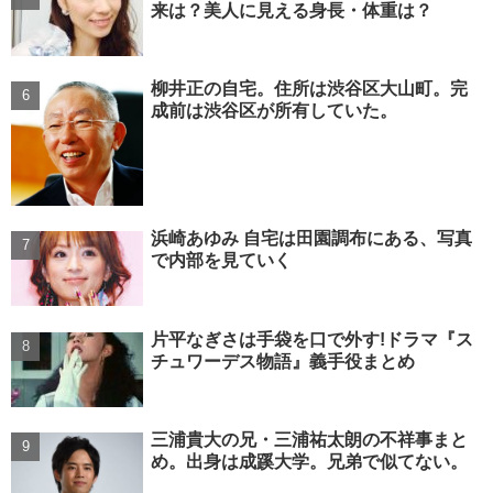
来は？美人に見える身長・体重は？
柳井正の自宅。住所は渋谷区大山町。完
成前は渋谷区が所有していた。
浜崎あゆみ 自宅は田園調布にある、写真
で内部を見ていく
片平なぎさは手袋を口で外す!ドラマ『ス
チュワーデス物語』義手役まとめ
三浦貴大の兄・三浦祐太朗の不祥事まと
め。出身は成蹊大学。兄弟で似てない。