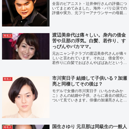
全盲のピアニスト・辻井伸行さんの評価につ
いてまとめてみました。海外・パリ公演での
評価や実力、元フリーアナウンサーの母親・
辻井いつ子さんと二人三脚で歩んできたエピ
ソードについて見ていきましょう。また、今
までに受けた数々の賞に関してもまとめて
い...
渡辺美奈代は痛々しい。身内の借金
有名人
苦や旦那の浮気。白髪、若作り、す
っぴんやバカママ。
元おニャン子クラブの渡辺美奈代さんが痛々
しいと言われています。それは、借金苦や、
若作りに白髪でおばさんやばばあだという噂
のためです。すっぴんやバカママっぷりにつ
いても紹介します。
市川実日子 結婚して子供いる？加瀬
有名人
亮と同棲してその後は？
モデルで女優の市川実日子（いちかわみか
こ）さんの結婚や子供、さらに過去の彼氏に
ついて見ていきます。俳優の加瀬亮さんと8
年ほど同棲していたようで、結婚相手として
有力で結婚秒読みか、と言われたのですが破
局しています。それ以外の男性との交際は報
じ...
国生さゆり 元旦那は同級生の一般人
有名人