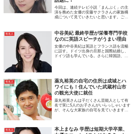
話題に！
今回は、連続テレビ小説「まんぷく」の主
演を務めた女優の安藤サクラさんの家族構
成について見ていきたいと思います。ご家
族は有名人ばかりということで話題になっ
ているようです。安藤サクラの家族構成出
典：柄本時生＆入来茉里が結婚、すでに同
中谷美紀 最終学歴が栄養専門学校
有名人
居 : スポ...
なのに英語スピーチがうまい理由
女優の中谷美紀は英語とフランス語を流暢
に話す。ドイツ出身の旦那と国際結婚し、
ドイツ語も学んでいる。さらに韓国語、イ
タリア語も話せる。しかし、出身高校の偏
差値が40、最終学歴が栄養専門学校と学歴
が高いとは言えない。語学力と学歴にギャ
ップが感じ...
薬丸裕英の自宅の住所は成城とハ
有名人
ワイにも！住んでいた武蔵村山市
の観光大使に就任
薬丸裕英さんは子だくさん芸能人として有
名で実に5人のお子さんがいらっしゃいます
が、そんな大家族の自宅を見ていきます。
場所は高級住宅街としても知られる成城の
ようです。武蔵村山市で育ったためその観
光大使に就任しました。詳しく見ていきま
本上まなみ 学歴は短期大学卒業、
しょう。薬...
有名人