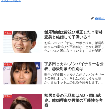
dejavu
飯尾和樹は歯並び矯正した？妻林
有名人
宏美と結婚して子供いる？
お笑いコンビ「ずん」のボケ担当、飯尾和
樹さんの歯並びが不自然なことから矯正し
たのではと噂になっています。また飯尾和
樹の妻である林宏美との出会いやプロポー
ズ、結婚披露宴でのビートたけしの祝辞な
どまとめました。
宇多田ヒカル ノンバイナリーを公
有名人
表、恋愛対象の性別は
歌手の宇多田ヒカルさんがノンバイナリー
を公表しました。それはどのような意味
か。またネット上の反応を紹介します。そ
れから宇多田さんの恋愛対象につても考察
します。ノンバイナリーを公表出典：宇多
田ヒカルのInstagram@kuma_power、...
松居直美の元旦那はAD・岡山武
有名人
史。離婚理由や再婚の可能性を考
察