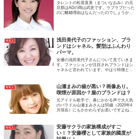
タレントの松居直美（まついなおみ）の元
旦那はADの岡山武史です。ラブラブだった
のに離婚理由はなんだったのでしょうか？
現在二人の交流はあるのか、再婚はあるの
か見ていきます。また、息子が１人いて名
前は直樹です。20歳を過ぎて成人です。そ
れでは詳...
浅田美代子のファッション、ブラ
有名人
ンドはシャネル。髪型はふんわり
パーマ。
女優の浅田美代子さんについて見ていきま
す。ファッションが注目されブランドはシ
ャネルと言われています。やはり特徴とし
てはノースリーブです。それとファッショ
ンだけでなく若々しく魅せるのには髪型に
も特徴がありました。それと、現在「が
山瀬まみの歯が黒い？画像あり。
有名人
ん」だと言われ...
喫煙が原因か？服のブランドは？
元アイドル歌手で、鼻にかかる声で大人気
のバラドル山瀬まみさんは50歳（2020年4
月現在）にもかかわらずお若いですよね。
しかしながら、山瀬まみさんの歯が黒いと
噂になっているのです。『歯が黒い』とい
われている原因は“喫煙”によるものなので
安藤サクラの家族構成がすご
有名人
しょ...
い！？安藤櫻として家族的國度が