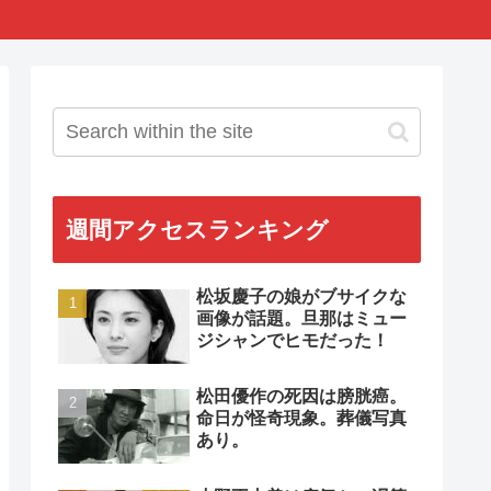
週間アクセスランキング
松坂慶子の娘がブサイクな
画像が話題。旦那はミュー
ジシャンでヒモだった！
松田優作の死因は膀胱癌。
命日が怪奇現象。葬儀写真
あり。