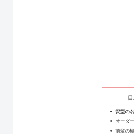
目
髪型の
オーダ
前髪の