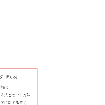
次
名前は
ー方法とセット方法
疑問に対する答え