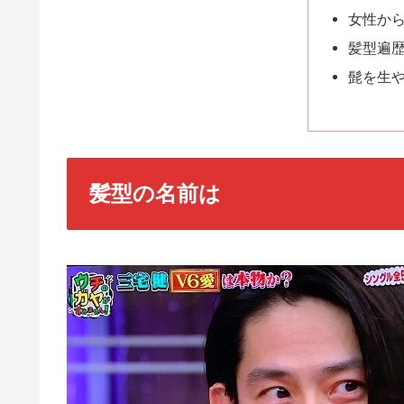
女性か
髪型遍
髭を生
髪型の名前は