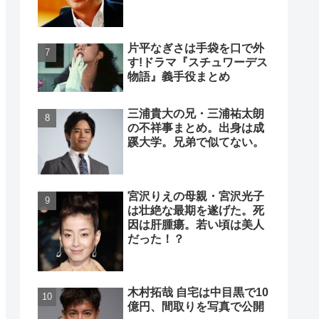
片平なぎさは手袋を口で外
す!ドラマ『スチュワーデス
物語』義手役まとめ
三浦貴大の兄・三浦祐太朗
の不祥事まとめ。出身は成
蹊大学。兄弟で似てない。
宮沢りえの母親・宮沢光子
は壮絶な最期を遂げた。死
因は肝腫瘍。若い頃は美人
だった！？
木村拓哉 自宅は中目黒で10
億円、間取りを写真で公開