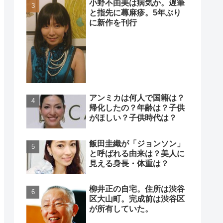
小野不由美は病気か。遅筆
と指先に蕁麻疹。5年ぶり
に新作を刊行
アンミカは何人で国籍は？
帰化したの？年齢は？子供
がほしい？子供時代は？
飯田圭織が「ジョンソン」
と呼ばれる由来は？美人に
見える身長・体重は？
柳井正の自宅。住所は渋谷
区大山町。完成前は渋谷区
が所有していた。