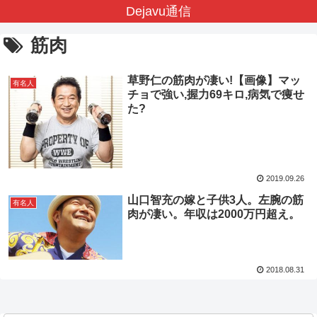
Dejavu通信
筋肉
草野仁の筋肉が凄い!【画像】マッ
有名人
チョで強い,握力69キロ,病気で痩せ
た?
2019.09.26
山口智充の嫁と子供3人。左腕の筋
有名人
肉が凄い。年収は2000万円超え。
2018.08.31