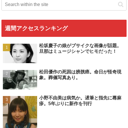
週間アクセスランキング
松坂慶子の娘がブサイクな画像が話題。
旦那はミュージシャンでヒモだった！
松田優作の死因は膀胱癌。命日が怪奇現
象。葬儀写真あり。
小野不由美は病気か。遅筆と指先に蕁麻
疹。5年ぶりに新作を刊行