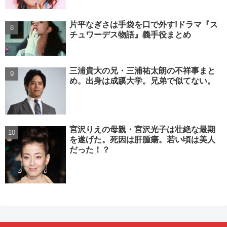
片平なぎさは手袋を口で外す!ドラマ『ス
チュワーデス物語』義手役まとめ
三浦貴大の兄・三浦祐太朗の不祥事まと
め。出身は成蹊大学。兄弟で似てない。
宮沢りえの母親・宮沢光子は壮絶な最期
を遂げた。死因は肝腫瘍。若い頃は美人
だった！？