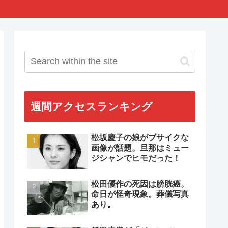
週間アクセスランキング
松坂慶子の娘がブサイクな
画像が話題。旦那はミュー
ジシャンでヒモだった！
松田優作の死因は膀胱癌。
命日が怪奇現象。葬儀写真
あり。