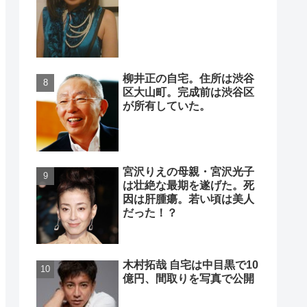
柳井正の自宅。住所は渋谷
区大山町。完成前は渋谷区
が所有していた。
宮沢りえの母親・宮沢光子
は壮絶な最期を遂げた。死
因は肝腫瘍。若い頃は美人
だった！？
木村拓哉 自宅は中目黒で10
億円、間取りを写真で公開