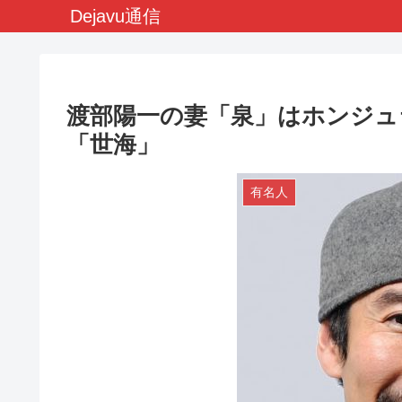
Dejavu通信
渡部陽一の妻「泉」はホンジュ
「世海」
有名人