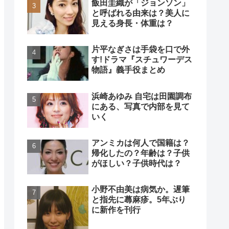
飯田圭織が「ジョンソン」
と呼ばれる由来は？美人に
見える身長・体重は？
片平なぎさは手袋を口で外
す!ドラマ『スチュワーデス
物語』義手役まとめ
浜崎あゆみ 自宅は田園調布
にある、写真で内部を見て
いく
アンミカは何人で国籍は？
帰化したの？年齢は？子供
がほしい？子供時代は？
小野不由美は病気か。遅筆
と指先に蕁麻疹。5年ぶり
に新作を刊行