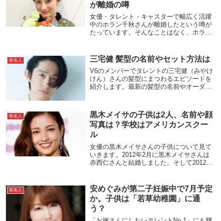
が離婚の噂
女優・タレント・キャスターで幅広く活躍
中のホラン千秋さんが離婚したという噂が
たっています。そんなことはなく、ホラン
千秋さんは独身（2020年4月現在）です。
ではなぜそのような離婚したという噂が立
ってしまったのか、いくつか理由がありま
三宅健 髪型の名前やセット方法は
有名人
すので、...
V6のメンバーでタレントの三宅健（みやけ
けん）さんの髪型にまつわるエピソードを
紹介します。最新の髪型の名前やオーダー
方法・セット方法はどのようなものなので
しょう。女性にも真似しやすく人気の高い
髪型になります。髪型遍歴も過去から現在
黒木メイサの子供は2人、名前や顔
有名人
に順に写...
写真は？学校はアメリカンスクー
ル
女優の黒木メイサさんの子供について見て
いきます。2012年2月に黒木メイサさんは
赤西仁さんと結婚しました。そして2012年
9月に長女を、2017年6月に長男が生まれま
した。子供の名前や顔写真、通学先など気
になるところですね。アメリカンスクー...
安めぐみが第二子妊娠中で7月予定
有名人
か。子供は「若草幼稚園」に通
う？
「お嫁さんにしたいタレントNo.1」にも輝