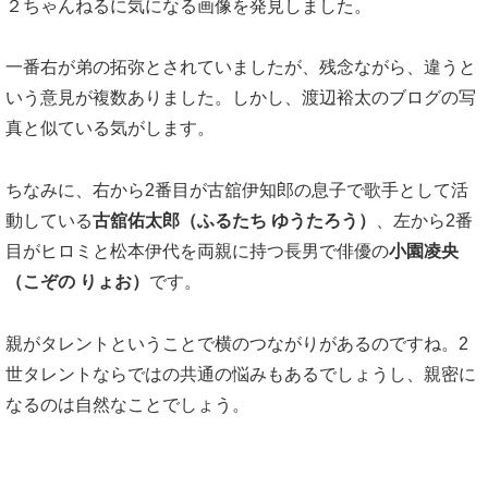
２ちゃんねるに気になる画像を発見しました。
一番右が弟の拓弥とされていましたが、残念ながら、違うと
いう意見が複数ありました。しかし、渡辺裕太のブログの写
真と似ている気がします。
ちなみに、右から2番目が古舘伊知郎の息子で歌手として活
動している
古舘佑太郎（ふるたち ゆうたろう）
、左から2番
目がヒロミと松本伊代を両親に持つ長男で俳優の
小園凌央
（こぞの りょお）
です。
親がタレントということで横のつながりがあるのですね。2
世タレントならではの共通の悩みもあるでしょうし、親密に
なるのは自然なことでしょう。