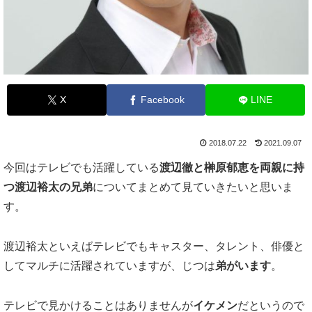
X
Facebook
LINE
2018.07.22
2021.09.07
今回はテレビでも活躍している
渡辺徹と榊原郁恵を両親に持
つ渡辺裕太の兄弟
についてまとめて見ていきたいと思いま
す。
渡辺裕太といえばテレビでもキャスター、タレント、俳優と
してマルチに活躍されていますが、じつは
弟がいます
。
テレビで見かけることはありませんが
イケメン
だというので