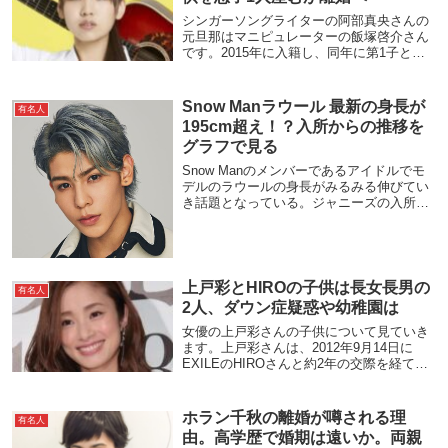
シンガーソングライターの阿部真央さんの
元旦那はマニピュレーターの飯塚啓介さん
です。2015年に入籍し、同年に第1子とな
る男児を出産しましたが、翌年離婚してし
まいました。現在、阿部さんはシングルマ
ザーとして音楽活動を続けています。元旦
Snow Manラウール 最新の身長が
有名人
那は飯塚...
195cm超え！？入所からの推移を
グラフで見る
Snow Manのメンバーであるアイドルでモ
デルのラウールの身長がみるみる伸びてい
き話題となっている。ジャニーズの入所時
から現在までをグラフ化してその推移を見
ていこう。また、スーパーモデル並みに股
下が長いのだ。体重は軽く細身であり、そ
の見た...
上戸彩とHIROの子供は長女長男の
有名人
2人、ダウン症疑惑や幼稚園は
女優の上戸彩さんの子供について見ていき
ます。上戸彩さんは、2012年9月14日に
EXILEのHIROさんと約2年の交際を経て結
婚しました。そして2015年8月に長女が、
2019年7月に長男が誕生。名前や顔写真は
公開されていないものの、親に似...
ホラン千秋の離婚が噂される理
有名人
由。高学歴で婚期は遠いか。両親