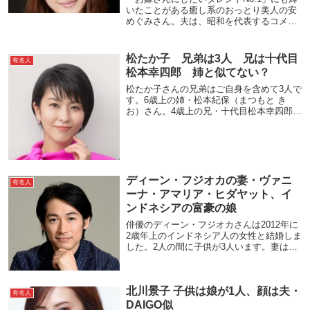
いたことがある癒し系のおっとり美人の安
めぐみさん。夫は、昭和を代表するコメデ
ィアンの一人である東八郎さんの息子の
「東MAX（あずまっくす）」こと東貴博さ
んです。そんな2人に第二子妊娠というおめ
松たか子 兄弟は3人 兄は十代目
有名人
でたい...
松本幸四郎 姉と似てない？
松たか子さんの兄弟はご自身を含めて3人で
す。6歳上の姉・松本紀保（まつもと き
お）さん。4歳上の兄・十代目松本幸四郎
（じゅうだいめ まつもと こうしろう）さ
ん。「七代目市川染五郎」として馴染みが
あると思います。松たか子さんは末っ子に
なります...
ディーン・フジオカの妻・ヴァニ
有名人
ーナ・アマリア・ヒダヤット、イ
ンドネシアの富豪の娘
俳優のディーン・フジオカさんは2012年に
2歳年上のインドネシア人の女性と結婚しま
した。2人の間に子供が3人います。妻は、
連れ子で既に成人している長男がいて、再
婚かは明らかになっていません。妻の父親
はインドネシアの製薬会社の会長で大富豪
北川景子 子供は娘が1人、顔は夫・
とい...
有名人
DAIGO似