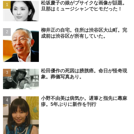
松坂慶子の娘がブサイクな画像が話題。
旦那はミュージシャンでヒモだった！
柳井正の自宅。住所は渋谷区大山町。完
成前は渋谷区が所有していた。
松田優作の死因は膀胱癌。命日が怪奇現
象。葬儀写真あり。
小野不由美は病気か。遅筆と指先に蕁麻
疹。5年ぶりに新作を刊行