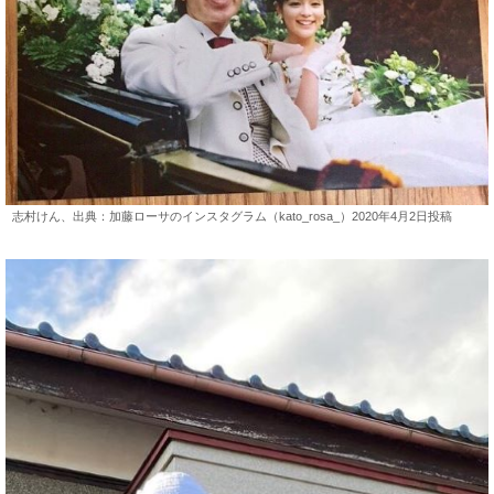
志村けん、出典：加藤ローサのインスタグラム（kato_rosa_）2020年4月2日投稿