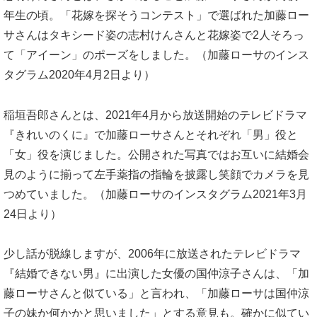
年生の頃。「花嫁を探そうコンテスト」で選ばれた加藤ロー
サさんはタキシード姿の志村けんさんと花嫁姿で2人そろっ
て「アイーン」のポーズをしました。（加藤ローサのインス
タグラム2020年4月2日より）
稲垣吾郎さんとは、2021年4月から放送開始のテレビドラマ
『きれいのくに』で加藤ローサさんとそれぞれ「男」役と
「女」役を演じました。公開された写真ではお互いに結婚会
見のように揃って左手薬指の指輪を披露し笑顔でカメラを見
つめていました。（加藤ローサのインスタグラム2021年3月
24日より）
少し話が脱線しますが、2006年に放送されたテレビドラマ
『結婚できない男』に出演した女優の国仲涼子さんは、「加
藤ローサさんと似ている」と言われ、「加藤ローサは国仲涼
子の妹か何かかと思いました」とする意見も。確かに似てい