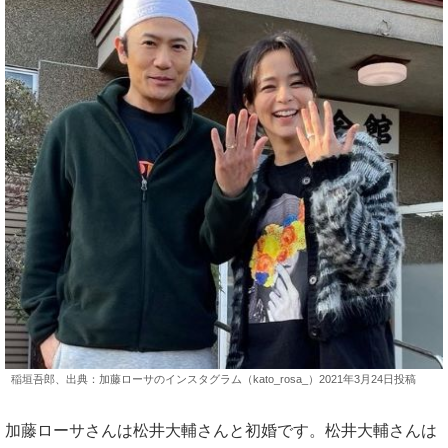
稲垣吾郎、出典：加藤ローサのインスタグラム（kato_rosa_）2021年3月24日投稿
加藤ローサさんは松井大輔さんと初婚です。松井大輔さんは