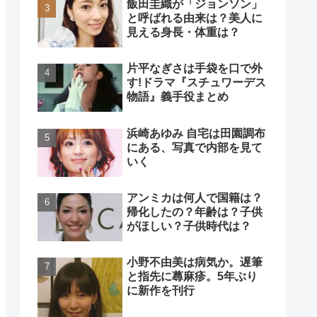
飯田圭織が「ジョンソン」
と呼ばれる由来は？美人に
見える身長・体重は？
片平なぎさは手袋を口で外
す!ドラマ『スチュワーデス
物語』義手役まとめ
浜崎あゆみ 自宅は田園調布
にある、写真で内部を見て
いく
アンミカは何人で国籍は？
帰化したの？年齢は？子供
がほしい？子供時代は？
小野不由美は病気か。遅筆
と指先に蕁麻疹。5年ぶり
に新作を刊行