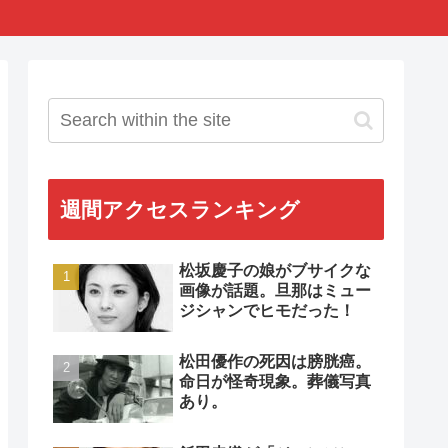
週間アクセスランキング
松坂慶子の娘がブサイクな
画像が話題。旦那はミュー
ジシャンでヒモだった！
松田優作の死因は膀胱癌。
命日が怪奇現象。葬儀写真
あり。