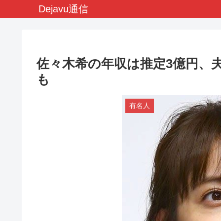
Dejavu通信
佐々木希の年収は推定3億円、
も
有名人