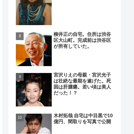
柳井正の自宅。住所は渋谷
区大山町。完成前は渋谷区
が所有していた。
宮沢りえの母親・宮沢光子
は壮絶な最期を遂げた。死
因は肝腫瘍。若い頃は美人
だった！？
木村拓哉 自宅は中目黒で10
億円、間取りを写真で公開