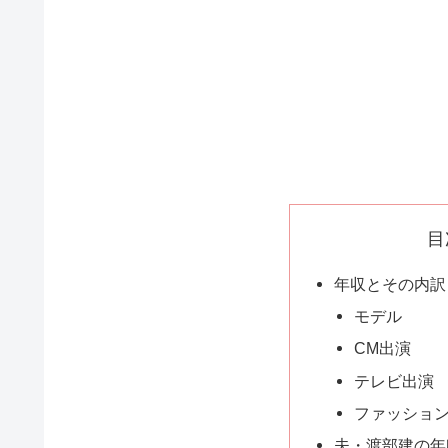
目
年収とその内訳
モデル
CM出演
テレビ出演
ファッショ
夫・渡部建の年