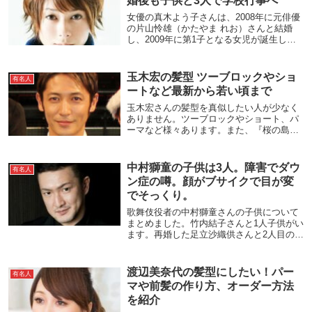
婚後も子供と3人で学校行事へ
女優の真木よう子さんは、2008年に元俳優
の片山怜雄（かたやま れお）さんと結婚
し、2009年に第1子となる女児が誕生しま
したが、2015年に離婚してしまいました。
現在、真木さんは娘と2人暮らしのシングル
マザーでありながら女優として活躍して...
玉木宏の髪型 ツーブロックやショ
有名人
ートなど最新から若い頃まで
玉木宏さんの髪型を真似したい人が少なく
ありません。ツーブロックやショート、パ
ーマなど様々あります。また、『桜の島』
や『極主夫道』『竜の道』『のだめ』など
ドラマから見る髪型も注目されています。
オーダー方法やセット方法も紹介します。
中村獅童の子供は3人。障害でダウ
有名人
スタイル別玉...
ン症の噂。顔がブサイクで目が変
でそっくり。
歌舞伎役者の中村獅童さんの子供について
まとめました。竹内結子さんと1人子供がい
ます。再婚した足立沙織供さんと2人目の子
がいますが、顔が変だダウン症だの噂され
ています。また、中村獅童さんにそっくり
とも言われています。
渡辺美奈代の髪型にしたい！パー
有名人
マや前髪の作り方、オーダー方法
を紹介