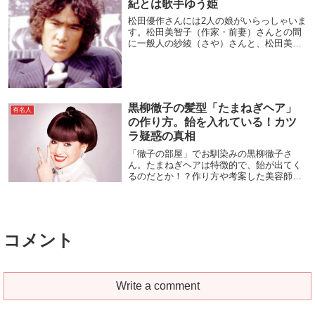
紀とは歌手ゆう姫
松田優作さんには2人の娘がいらっしゃいま
す。松田美智子（作家・前妻）さんとの間
に一般人の紗綾（さや）さんと、松田美由
（女優）さんとの間に歌手のゆう姫さんで
す。ゆう姫さんは死亡したというデマが出
回っていましたが、最近テレビ『今夜くら
べてみました』に出演されタメ口が話題と
なりました。
黒柳徹子の髪型「たまねぎヘア」
有名人
の作り方。飴を入れている！カツ
ラ疑惑の真相
「徹子の部屋」でお馴染みの黒柳徹子さ
ん。たまねぎヘアは特徴的で、飴が出てく
るのだとか！？作り方や考案した美容師を
見ていきます。ボブや普段や若い頃の髪型
についてもまとめてみました！黒柳徹子の
髪型「たまねぎヘア」の作り方黒柳徹子さ
んのトレードマ...
コメント
Write a comment