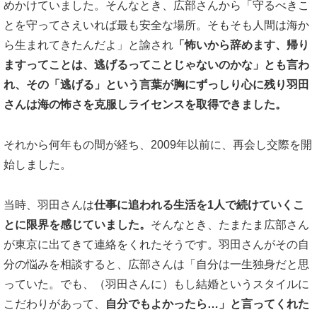
めかけていました。そんなとき、広部さんから「守るべきこ
とを守ってさえいれば最も安全な場所。そもそも人間は海か
ら生まれてきたんだよ」と諭され
「怖いから辞めます、帰り
ますってことは、逃げるってことじゃないのかな」とも言わ
れ、その「逃げる」という言葉が胸にずっしり心に残り羽田
さんは海の怖さを克服しライセンスを取得できました。
それから何年もの間が経ち、2009年以前に、再会し交際を開
始しました。
当時、羽田さんは
仕事に追われる生活を1人で続けていくこ
とに限界を感じていました。
そんなとき、たまたま広部さん
が東京に出てきて連絡をくれたそうです。羽田さんがその自
分の悩みを相談すると、広部さんは「自分は一生独身だと思
っていた。でも、（羽田さんに）もし結婚というスタイルに
こだわりがあって、
自分でもよかったら…」と言ってくれた