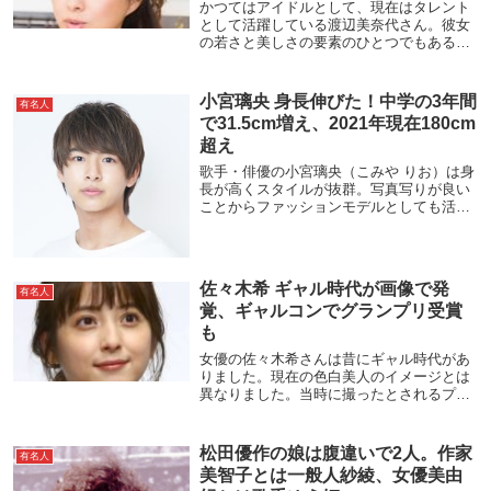
かつてはアイドルとして、現在はタレント
として活躍している渡辺美奈代さん。彼女
の若さと美しさの要素のひとつでもある髪
型についてまとめました。美容室でどうや
ってオーダーする？自分で作る方法は？ま
た、行きつけの美容室についてもご紹介し
小宮璃央 身長伸びた！中学の3年間
有名人
ます。
で31.5cm増え、2021年現在180cm
超え
歌手・俳優の小宮璃央（こみや りお）は身
長が高くスタイルが抜群。写真写りが良い
ことからファッションモデルとしても活躍
する。ちなみに、小宮はファッションに興
味が無いのだそうだ。ここ数年の間に、身
長が見てわかるほどに伸びている。どのく
らい伸びた...
佐々木希 ギャル時代が画像で発
有名人
覚、ギャルコンでグランプリ受賞
も
女優の佐々木希さんは昔にギャル時代があ
りました。現在の色白美人のイメージとは
異なりました。当時に撮ったとされるプリ
クラ写真でギャルメイクが確認できます。
中学時代には不登校もあり数々の武勇伝が
あると言われます。卒業後に、ギャルのコ
松田優作の娘は腹違いで2人。作家
有名人
ンテスト「ギ...
美智子とは一般人紗綾、女優美由