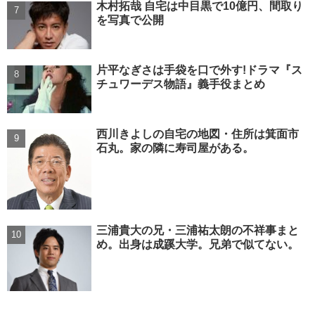
木村拓哉 自宅は中目黒で10億円、間取り
を写真で公開
片平なぎさは手袋を口で外す!ドラマ『ス
チュワーデス物語』義手役まとめ
西川きよしの自宅の地図・住所は箕面市
石丸。家の隣に寿司屋がある。
三浦貴大の兄・三浦祐太朗の不祥事まと
め。出身は成蹊大学。兄弟で似てない。