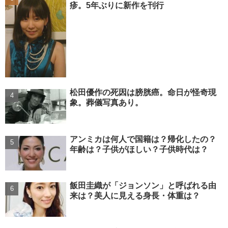
疹。5年ぶりに新作を刊行
松田優作の死因は膀胱癌。命日が怪奇現
象。葬儀写真あり。
アンミカは何人で国籍は？帰化したの？
年齢は？子供がほしい？子供時代は？
飯田圭織が「ジョンソン」と呼ばれる由
来は？美人に見える身長・体重は？