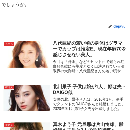
でしょうか。
dejavu
八代亜紀の若い頃の身体はグラマ
有名人
ーでカップは推定E。現在年齢70を
感じさせない美人。
今回は「舟唄」などのヒット曲で知られ紅
白歌合戦にも幾度となく出演されている演
歌界の大御所・八代亜紀さんの若い頃や
「かわいい」「美人」という声について紹
介していきます。なんと、デビュー前はバ
スガイドをしていました。その後、念願の
北川景子 子供は娘が1人、顔は夫・
有名人
歌手になり数々...
DAIGO似
女優の北川景子さんは、2016年1月、歌手
でタレントのDAIGOさんと結婚しました。
2020年9月に第1子女児を出産しました。娘
の顔はDAIGOさん似だそうです。子供につ
いて「3人くらい」を希望するDAIGOさん
と、「きょうだいはいる方がい...
真木よう子 元旦那は片山怜雄、離
有名人