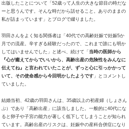
出版したことについて「52歳って人生の大きな節目の時だな
ーと思うんです。そんな時だから話せること。ありのままの
私が詰まっています」とブログで綴りました。
羽田さんをよく知る関係者は「40代での高齢妊娠で妊娠5か
月での流産。辛すぎる経験だったので、これまで誰にも明か
してはいませんでした」と述べ、続けて「
当時の医師から
『心が癒えてからでいいから、高齢出産の危険性をみんなに
伝えてね』と言われていたことが、ずっと心に引っかかって
いて、その使命感から今回明かしたようです
」とコメントし
ていました。
結婚当初、42歳の羽田さんは、35歳以上の初産婦（しょさん
ぷ）であり「高齢出産」に該当しました。一般的に40代にな
ると卵子や子宮の能力が著しく低下してしまうことが知られ
ています。高齢出産のリスクは、妊娠中の産科合併症になり